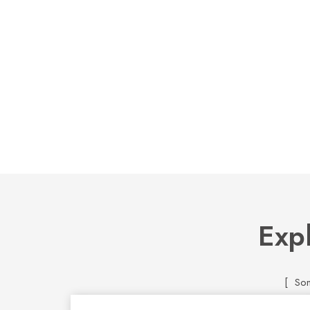
Expl
[ So