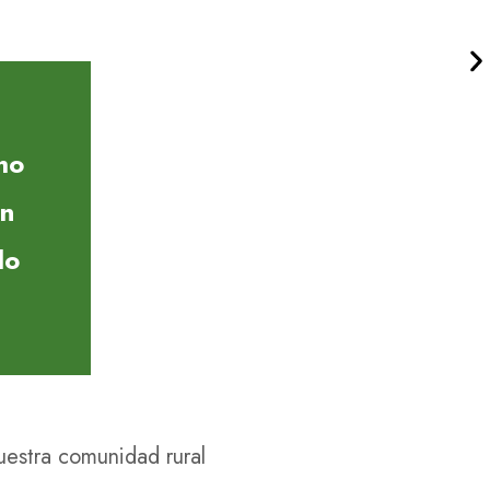
ho
on
do
estra comunidad rural