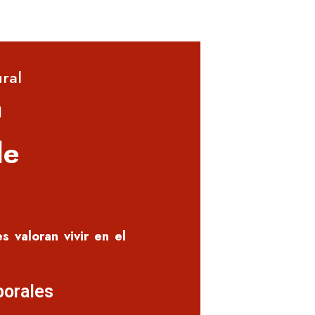
ral
a
de
s valoran vivir en el
borales