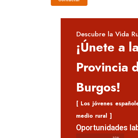
Descubre la Vida Ru
¡Únete a l
Provincia 
Burgos!
[ Los jóvenes españole
medio rural ]
Oportunidades la