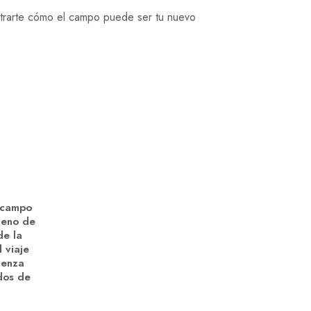
trarte cómo el campo puede ser tu nuevo
 campo
leno de
de la
 viaje
ienza
dos de