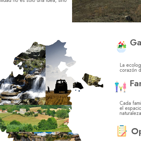
bilidad no es solo una idea, sino
Ga
La ecolog
corazón d
Fa
Cada famil
el espacio
naturalez
Op